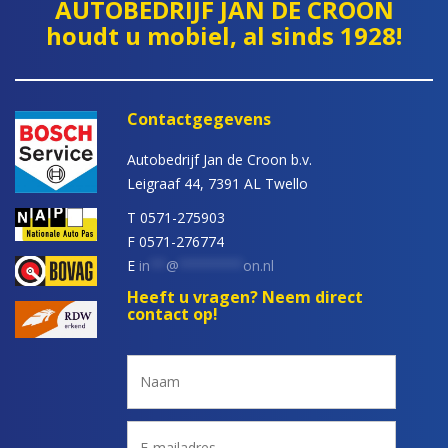
AUTOBEDRIJF JAN DE CROON
houdt u mobiel, al sinds 1928!
Contactgegevens
Autobedrijf Jan de Croon b.v.
Leigraaf 44, 7391 AL Twello
T 0571-275903
F 0571-276774
E
in
**
@
********
on.nl
Heeft u vragen? Neem direct
contact op!