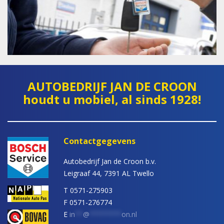
AUTOBEDRIJF JAN DE CROON
houdt u mobiel, al sinds 1928!
Contactgegevens
Autobedrijf Jan de Croon b.v.
Leigraaf 44, 7391 AL Twello
T 0571-275903
F 0571-276774
E
in
**
@
********
on.nl